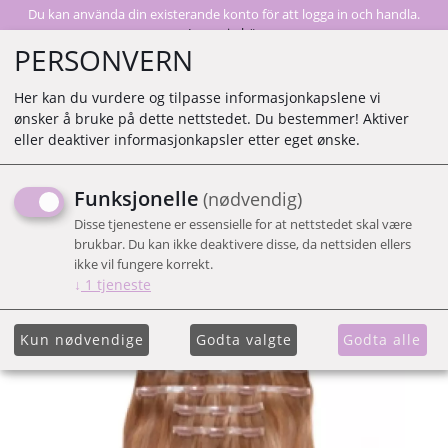
Du kan använda din existerande konto för att logga in och handla.
Logga in här
PERSONVERN
Her kan du vurdere og tilpasse informasjonkapslene vi
ønsker å bruke på dette nettstedet. Du bestemmer! Aktiver
0
eller deaktiver informasjonkapsler etter eget ønske.
Funksjonelle
(nødvendig)
BW JEN ATKIN INVISI CLIP
Disse tjenestene er essensielle for at nettstedet skal være
IN - TANNED BLONDE 45
brukbar. Du kan ikke deaktivere disse, da nettsiden ellers
ikke vil fungere korrekt.
CM
↓
1
tjeneste
Kun nødvendige
Godta valgte
Godta alle