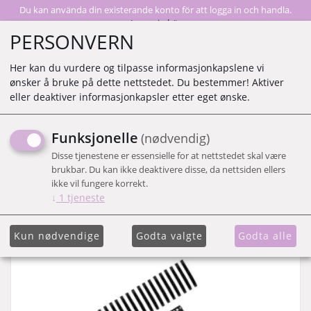
Du kan använda din existerande konto för att logga in och handla.
Logga in här
PERSONVERN
Her kan du vurdere og tilpasse informasjonkapslene vi
ønsker å bruke på dette nettstedet. Du bestemmer! Aktiver
0
eller deaktiver informasjonkapsler etter eget ønske.
Funksjonelle
(nødvendig)
Visar 59 produkter
Disse tjenestene er essensielle for at nettstedet skal være
brukbar. Du kan ikke deaktivere disse, da nettsiden ellers
Vis liste
ikke vil fungere korrekt.
↓
1
tjeneste
Kun nødvendige
Godta valgte
Godta alle