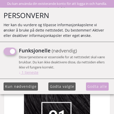
Du kan använda din existerande konto för att logga in och handla.
Logga in här
PERSONVERN
Her kan du vurdere og tilpasse informasjonkapslene vi
ønsker å bruke på dette nettstedet. Du bestemmer! Aktiver
0
eller deaktiver informasjonkapsler etter eget ønske.
Funksjonelle
(nødvendig)
Visar 89 produkter
Disse tjenestene er essensielle for at nettstedet skal være
brukbar. Du kan ikke deaktivere disse, da nettsiden ellers
Vis liste
ikke vil fungere korrekt.
↓
1
tjeneste
Kun nødvendige
Godta valgte
Godta alle