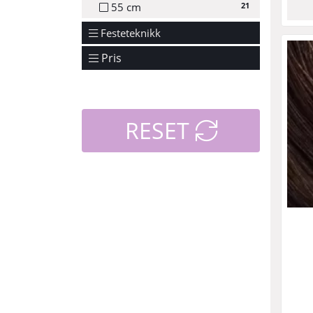
21
55 cm
Festeteknikk
Pris
RESET