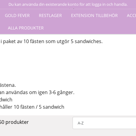
Du kan använda din existerande konto för att logga in och handla.
Logga in här
GOLD FEVER
RESTLAGER
EXTENSION TILLBEHÖR
ACC
ALLA PRODUKTER
 paket av 10 fästen som utgör 5 sandwiches.
ästena.
 kan användas om igen 3-6 gånger.
ndwich
åller 10 fästen / 5 sandwich
 50 produkter