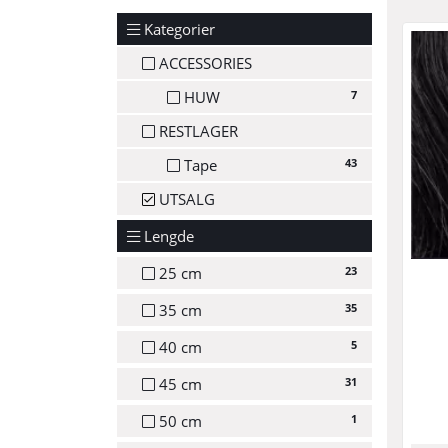
Kategorier
ACCESSORIES
7
HUW
RESTLAGER
43
Tape
UTSALG
Lengde
23
25 cm
35
35 cm
5
40 cm
31
45 cm
1
50 cm