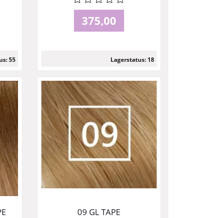
375,00
us: 55
Lagerstatus: 18
Läs mer
PE
09 GL TAPE