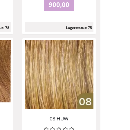
900,00
us: 78
Lagerstatus: 75
Läs mer
08 HUW