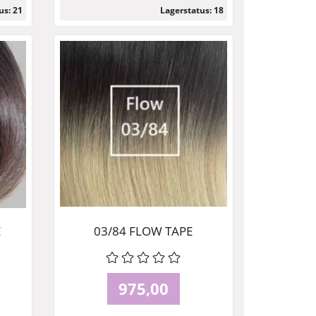
us: 21
Lagerstatus: 18
Läs mer
E
03/84 FLOW TAPE
975,00