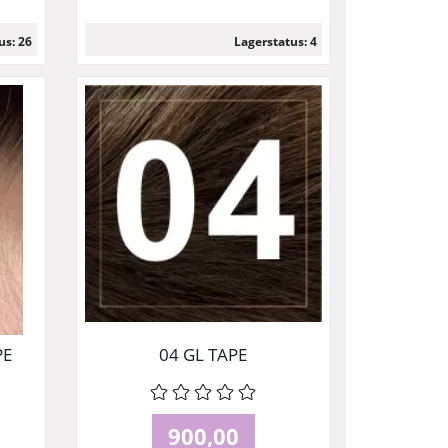
us: 26
Lagerstatus: 4
Läs mer
PE
04 GL TAPE
900,00