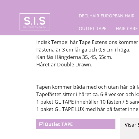
Förstasida
/ Outlet TAPE
DECLHAIR EUROPEAN HAIR
OUTLET TAPE
HAIR CARE
Indisk Tempel hår Tape Extensions kommer i
Fästena är 3 cm långa och 0,5 cm i höga.
Kan fås i längderna 35, 45, 55cm.
Håret är Double Drawn.
Tapen kommer båda med och utan hår på f
Tapefästet sitter i håret ca. 6-8 veckor och
1 paket GL TAPE innehåller 10 fästen / 5 sa
1 paket GL TAPE LUX med hår på fästet inneh
Outlet TAPE
Visar