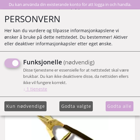
Du kan använda din existerande konto för att logga in och handla.
Logga in här
PERSONVERN
Her kan du vurdere og tilpasse informasjonkapslene vi
ønsker å bruke på dette nettstedet. Du bestemmer! Aktiver
0
eller deaktiver informasjonkapsler etter eget ønske.
Funksjonelle
(nødvendig)
Visar 12 produkter
Disse tjenestene er essensielle for at nettstedet skal være
brukbar. Du kan ikke deaktivere disse, da nettsiden ellers
Vis liste
ikke vil fungere korrekt.
↓
1
tjeneste
Kun nødvendige
Godta valgte
Godta alle