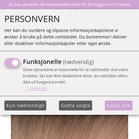
Du kan använda din existerande konto för att logga in och handla.
Logga in här
PERSONVERN
Her kan du vurdere og tilpasse informasjonkapslene vi
ønsker å bruke på dette nettstedet. Du bestemmer! Aktiver
0
eller deaktiver informasjonkapsler etter eget ønske.
Funksjonelle
(nødvendig)
03/DUSTY PINK GL TAPE
Disse tjenestene er essensielle for at nettstedet skal være
brukbar. Du kan ikke deaktivere disse, da nettsiden ellers
ikke vil fungere korrekt.
↓
1
tjeneste
Kun nødvendige
Godta valgte
Godta alle