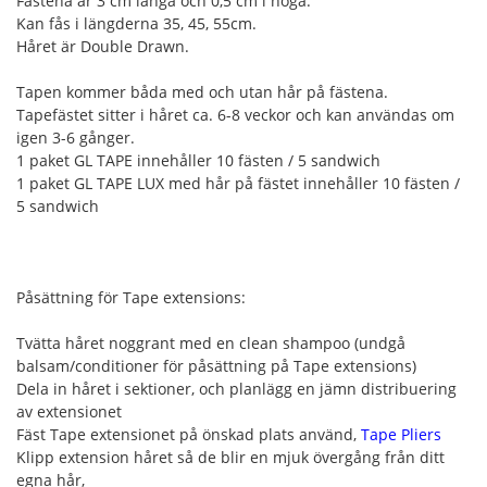
Fästena är 3 cm långa och 0,5 cm i höga.
Kan fås i längderna 35, 45, 55cm.
Håret är Double Drawn.
Tapen kommer båda med och utan hår på fästena.
Tapefästet sitter i håret ca. 6-8 veckor och kan användas om
igen 3-6 gånger.
1 paket GL TAPE innehåller 10 fästen / 5 sandwich
1 paket GL TAPE LUX med hår på fästet innehåller 10 fästen /
5 sandwich
Påsättning för Tape extensions:
Tvätta håret noggrant med en clean shampoo (undgå
balsam/conditioner för påsättning på Tape extensions)
Dela in håret i sektioner, och planlägg en jämn distribuering
av extensionet
Fäst Tape extensionet på önskad plats använd,
Tape Pliers
Klipp extension håret så de blir en mjuk övergång från ditt
egna hår,