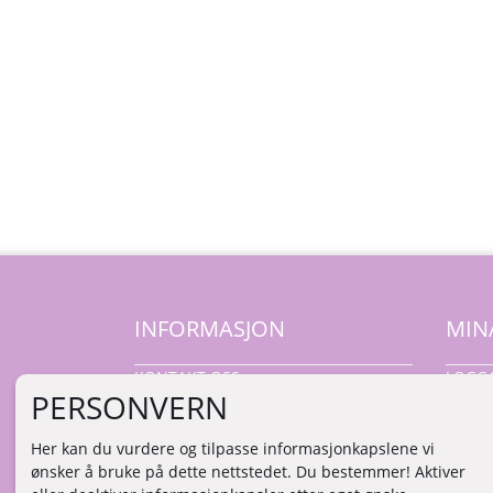
INFORMASJON
MIN
KONTAKT OSS
LOGGA
PERSONVERN
NY K
VILLK
Her kan du vurdere og tilpasse informasjonkapslene vi
INTEG
ønsker å bruke på dette nettstedet. Du bestemmer! Aktiver
HANTE