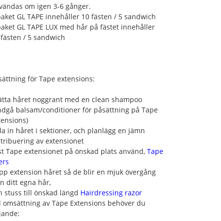
vändas om igen 3-6 gånger.
paket GL TAPE innehåller 10 fästen / 5 sandwich
paket GL TAPE LUX med hår på fästet innehåller
 fästen / 5 sandwich
sättning för Tape extensions:
ätta håret noggrant med en clean shampoo
ndgå balsam/conditioner för påsättning på Tape
tensions)
la in håret i sektioner, och planlägg en jämn
stribuering av extensionet
st Tape extensionet på önskad plats använd,
Tape
ers
ipp extension håret så de blir en mjuk övergång
ån ditt egna hår,
h stuss till önskad längd
Hairdressing razor
d omsättning av Tape Extensions behöver du
ljande: