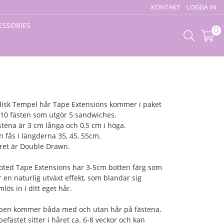
KONTAKT
LOGGA IN
ESSORIES
0
disk Tempel hår Tape Extensions kommer i paket
 10 fästen som utgör 5 sandwiches.
stena är 3 cm långa och 0,5 cm i höga.
n fås i längderna 35, 45, 55cm.
ret är Double Drawn.
oted Tape Extensions har 3-5cm botten färg som
r en naturlig utväxt effekt, som blandar sig
lös in i ditt eget hår.
pen kommer båda med och utan hår på fästena.
pefästet sitter i håret ca. 6-8 veckor och kan