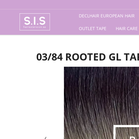
Förstasida
/
Restlager
/
Tape
/ 03/84 Rooted GL Tape
DECLHAIR EUROPEAN HAIR
OUTLET TAPE
HAIR CARE
03/84 ROOTED GL TA