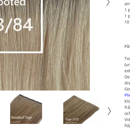
an
1 
1 
10
På
Tv
(u
ex
De
di
Fä
Pli
Kl
fr
oc
Vi
fö