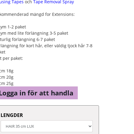
using Tapes
och
Tape Removal Spray
kommenderad mängd for Extensions:
lym 1-2 paket
lym med lite förlängning 3-5 paket
turlig förlängning 6-7 paket
längning för kort hår, eller väldig tjock hår 7-8
ket
kt per paket:
cm 18g
cm 20g
cm 25g
Logga in för att handla
LENGDER