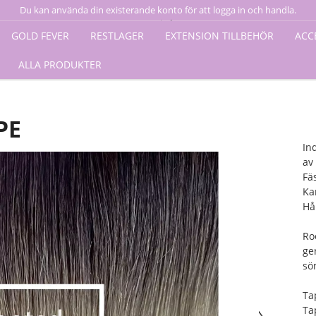
Du kan använda din existerande konto för att logga in och handla.
Logga in här
GOLD FEVER
RESTLAGER
EXTENSION TILLBEHÖR
ACC
ALLA PRODUKTER
PE
In
av
Fä
Ka
Hå
Ro
ge
söm
Ta
Ta