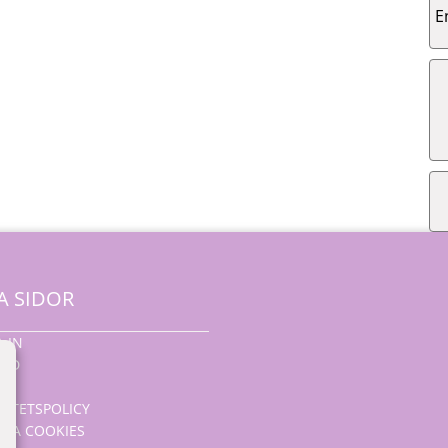
E
A SIDOR
 IN
UND
OR
RITETSPOLICY
RA COOKIES