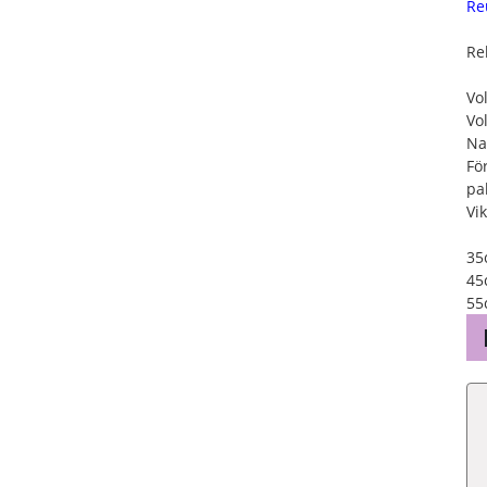
Re
Re
Vo
Vo
Na
För
pa
Vi
35
45
55