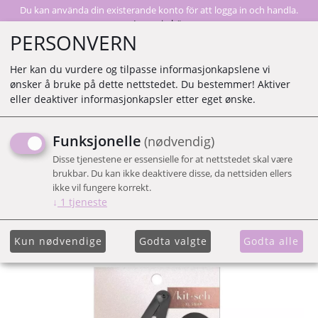
Du kan använda din existerande konto för att logga in och handla.
Logga in här
PERSONVERN
Her kan du vurdere og tilpasse informasjonkapslene vi
ønsker å bruke på dette nettstedet. Du bestemmer! Aktiver
0
eller deaktiver informasjonkapsler etter eget ønske.
Funksjonelle
(nødvendig)
KIT.SCH XL SNAP CLIPS -
Disse tjenestene er essensielle for at nettstedet skal være
HERMATITE
brukbar. Du kan ikke deaktivere disse, da nettsiden ellers
ikke vil fungere korrekt.
↓
1
tjeneste
Kun nødvendige
Godta valgte
Godta alle