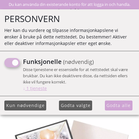
Du kan använda din existerande konto för att logga in och handla.
Logga in här
PERSONVERN
Her kan du vurdere og tilpasse informasjonkapslene vi
ønsker å bruke på dette nettstedet. Du bestemmer! Aktiver
0
eller deaktiver informasjonkapsler etter eget ønske.
Funksjonelle
(nødvendig)
KIT.SCH MAKE A WISH -
Disse tjenestene er essensielle for at nettstedet skal være
INSTA PAVE COLLECTION
brukbar. Du kan ikke deaktivere disse, da nettsiden ellers
ikke vil fungere korrekt.
↓
1
tjeneste
Kun nødvendige
Godta valgte
Godta alle