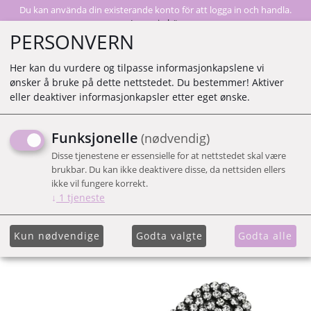
Du kan använda din existerande konto för att logga in och handla.
Logga in här
PERSONVERN
Her kan du vurdere og tilpasse informasjonkapslene vi
ønsker å bruke på dette nettstedet. Du bestemmer! Aktiver
0
eller deaktiver informasjonkapsler etter eget ønske.
Funksjonelle
(nødvendig)
KIT.SCH LARGE
Disse tjenestene er essensielle for at nettstedet skal være
RHINESTONE SNAP CLIP X
brukbar. Du kan ikke deaktivere disse, da nettsiden ellers
ikke vil fungere korrekt.
1 HEMATITE
↓
1
tjeneste
Kun nødvendige
Godta valgte
Godta alle