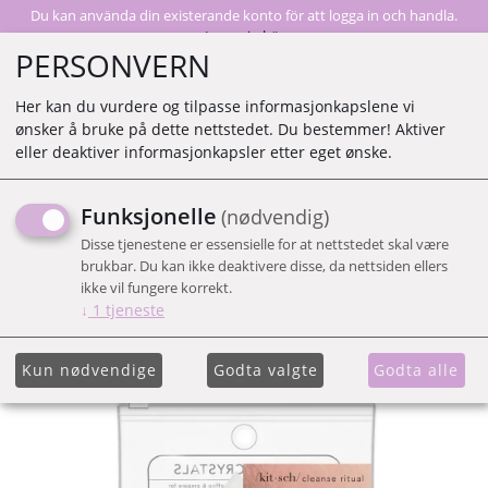
Du kan använda din existerande konto för att logga in och handla.
Logga in här
PERSONVERN
Her kan du vurdere og tilpasse informasjonkapslene vi
ønsker å bruke på dette nettstedet. Du bestemmer! Aktiver
0
eller deaktiver informasjonkapsler etter eget ønske.
Funksjonelle
(nødvendig)
KIT.SCH HEALING CRYSTAL
Disse tjenestene er essensielle for at nettstedet skal være
- CLEAR QUARTS
brukbar. Du kan ikke deaktivere disse, da nettsiden ellers
ikke vil fungere korrekt.
↓
1
tjeneste
Kun nødvendige
Godta valgte
Godta alle