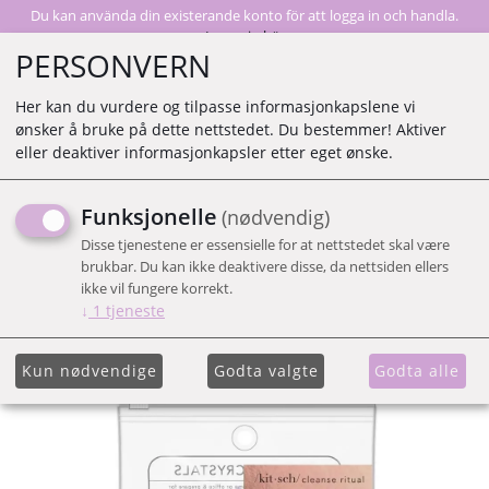
Du kan använda din existerande konto för att logga in och handla.
Logga in här
PERSONVERN
Her kan du vurdere og tilpasse informasjonkapslene vi
ønsker å bruke på dette nettstedet. Du bestemmer! Aktiver
0
eller deaktiver informasjonkapsler etter eget ønske.
Funksjonelle
(nødvendig)
KIT.SCH HEALING
Disse tjenestene er essensielle for at nettstedet skal være
CHRYSTAL - AMETHYST
brukbar. Du kan ikke deaktivere disse, da nettsiden ellers
ikke vil fungere korrekt.
↓
1
tjeneste
Kun nødvendige
Godta valgte
Godta alle