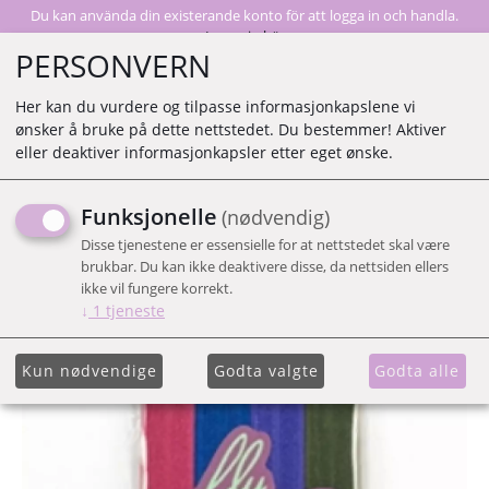
Du kan använda din existerande konto för att logga in och handla.
Logga in här
PERSONVERN
Her kan du vurdere og tilpasse informasjonkapslene vi
ønsker å bruke på dette nettstedet. Du bestemmer! Aktiver
0
eller deaktiver informasjonkapsler etter eget ønske.
Funksjonelle
(nødvendig)
FLY TIES JEWEL
Disse tjenestene er essensielle for at nettstedet skal være
brukbar. Du kan ikke deaktivere disse, da nettsiden ellers
ikke vil fungere korrekt.
↓
1
tjeneste
Kun nødvendige
Godta valgte
Godta alle