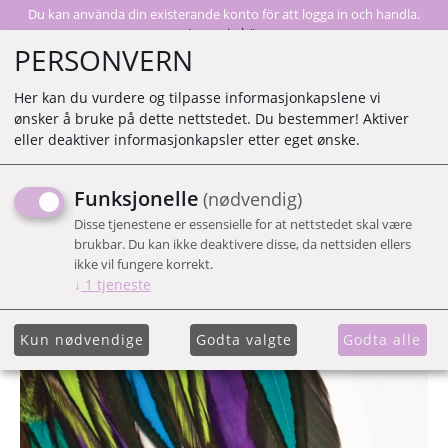
Du kan använda din existerande konto för att logga in och handla.
Logga in här
PERSONVERN
Her kan du vurdere og tilpasse informasjonkapslene vi
ønsker å bruke på dette nettstedet. Du bestemmer! Aktiver
0
eller deaktiver informasjonkapsler etter eget ønske.
Funksjonelle
(nødvendig)
FJÄDER DROPPE 5 PK
Disse tjenestene er essensielle for at nettstedet skal være
TECHNO
brukbar. Du kan ikke deaktivere disse, da nettsiden ellers
ikke vil fungere korrekt.
↓
1
tjeneste
Kun nødvendige
Godta valgte
Godta alle