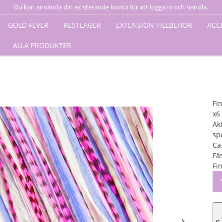
Du kan använda din existerande konto för att logga in och handla.
 6 pk Bloom
Logga in här
GOLD FEVER
RESTLAGER
EXTENSION TILLBEHÖR
ACC
ALLA PRODUKTER
Fi
x6
Äk
sp
Ca
Fä
Fin