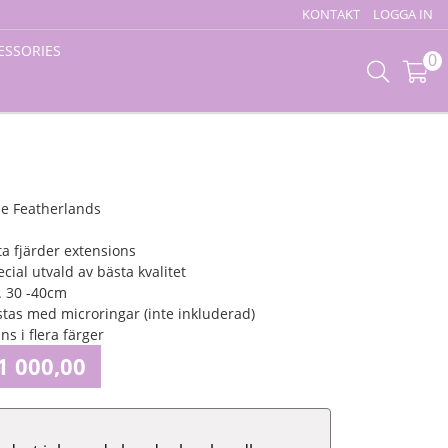
KONTAKT
LOGGA IN
ESSORIES
0
ne Featherlands
ta fjärder extensions
ecial utvald av bästa kvalitet
. 30 -40cm
stas med microringar (inte inkluderad)
ns i flera färger
1 000,00