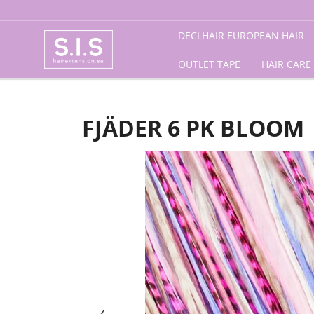
Förstasida
/
Accessories
/
Fine Featherheads
/ Fjäder
DECLHAIR EUROPEAN HAIR
OUTLET TAPE
HAIR CARE
FJÄDER 6 PK BLOOM