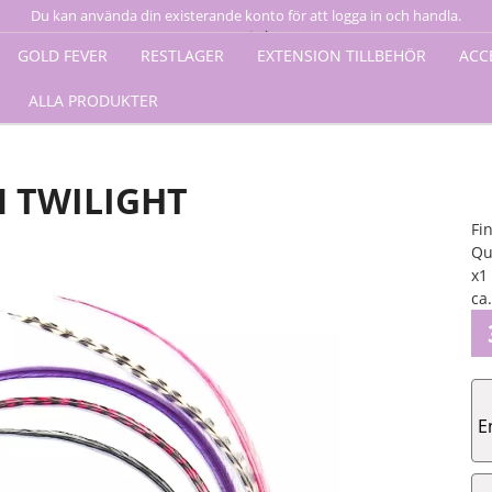
Du kan använda din existerande konto för att logga in och handla.
 fjäder 40 cm TWILIGHT
Logga in här
GOLD FEVER
RESTLAGER
EXTENSION TILLBEHÖR
ACC
ALLA PRODUKTER
M TWILIGHT
Fi
Qui
x1
ca
E