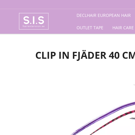
Förstasida
/
Accessories
/
Fine Featherheads
/ Clip in
DECLHAIR EUROPEAN HAIR
OUTLET TAPE
HAIR CARE
CLIP IN FJÄDER 40 C