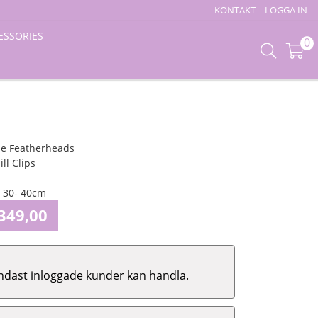
KONTAKT
LOGGA IN
ESSORIES
0
ne Featherheads
ll Clips
. 30- 40cm
349,00
ndast inloggade kunder kan handla.