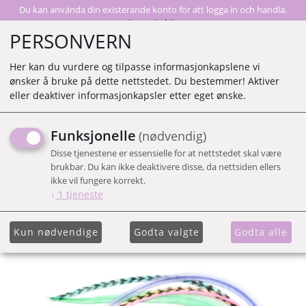
Du kan använda din existerande konto för att logga in och handla.
Logga in här
PERSONVERN
Her kan du vurdere og tilpasse informasjonkapslene vi
ønsker å bruke på dette nettstedet. Du bestemmer! Aktiver
0
eller deaktiver informasjonkapsler etter eget ønske.
Funksjonelle
(nødvendig)
CLIP IN FJÄDER 15 CM
Disse tjenestene er essensielle for at nettstedet skal være
SPRING FLING
brukbar. Du kan ikke deaktivere disse, da nettsiden ellers
ikke vil fungere korrekt.
↓
1
tjeneste
Kun nødvendige
Godta valgte
Godta alle