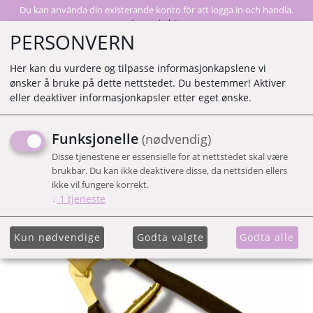
Du kan använda din existerande konto för att logga in och handla.
Logga in här
PERSONVERN
Her kan du vurdere og tilpasse informasjonkapslene vi
ønsker å bruke på dette nettstedet. Du bestemmer! Aktiver
0
eller deaktiver informasjonkapsler etter eget ønske.
Funksjonelle
(nødvendig)
BOND CUTTER
Disse tjenestene er essensielle for at nettstedet skal være
brukbar. Du kan ikke deaktivere disse, da nettsiden ellers
ikke vil fungere korrekt.
↓
1
tjeneste
Kun nødvendige
Godta valgte
Godta alle