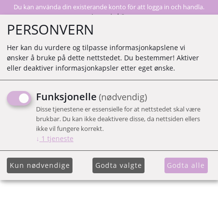
Du kan använda din existerande konto för att logga in och handla.
Logga in här
PERSONVERN
Her kan du vurdere og tilpasse informasjonkapslene vi
ønsker å bruke på dette nettstedet. Du bestemmer! Aktiver
0
eller deaktiver informasjonkapsler etter eget ønske.
Funksjonelle
(nødvendig)
BLINX BLING LIGHT ROSE
Disse tjenestene er essensielle for at nettstedet skal være
X8 PERLER
brukbar. Du kan ikke deaktivere disse, da nettsiden ellers
ikke vil fungere korrekt.
↓
1
tjeneste
Kun nødvendige
Godta valgte
Godta alle