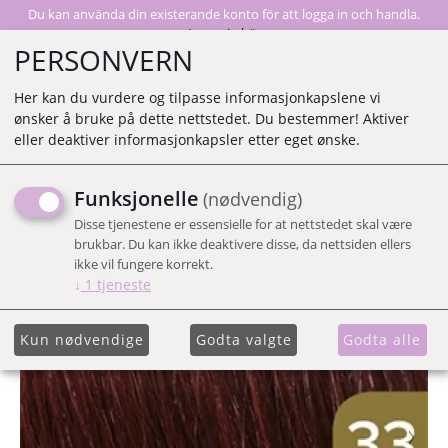
Du kan använda din existerande konto för att logga in och handla.
Logga in här
PERSONVERN
Her kan du vurdere og tilpasse informasjonkapslene vi
ønsker å bruke på dette nettstedet. Du bestemmer! Aktiver
0
eller deaktiver informasjonkapsler etter eget ønske.
Funksjonelle
(nødvendig)
33/15 HUW
Disse tjenestene er essensielle for at nettstedet skal være
brukbar. Du kan ikke deaktivere disse, da nettsiden ellers
ikke vil fungere korrekt.
↓
1
tjeneste
Kun nødvendige
Godta valgte
Godta alle