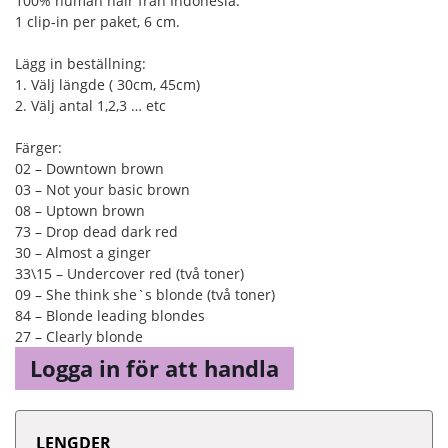
100% human hair från Indonesia.
1 clip-in per paket, 6 cm.
Lägg in beställning:
1. Välj längde ( 30cm, 45cm)
2. Välj antal 1,2,3 … etc
Färger:
02 – Downtown brown
03 – Not your basic brown
08 – Uptown brown
73 – Drop dead dark red
30 – Almost a ginger
33\15 – Undercover red (två toner)
09 – She think she`s blonde (två toner)
84 – Blonde leading blondes
27 – Clearly blonde
Logga in för att handla
LENGDER